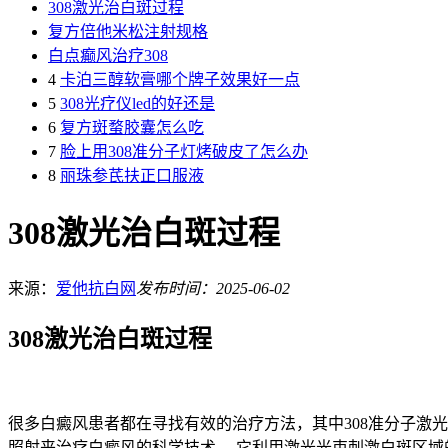
308激光治白斑过程
复方倍他米松注射规格
白点癫风治疗308
4
卡泊三醇软膏哪个牌子效果好一点
5
308光疗仪led的好还是
6
复方斑蝥胶囊怎么吃
7
脸上用308准分子灯烤破皮了怎么办
8
丽珠参芪扶正口服液
308激光治白斑过程
来源：
爱他抗白网
发布时间：2025-06-02
308激光治白斑过程
很多白癜风患者都在寻找有效的治疗方法，其中308准分子激光治
照射来治疗白癜风的科学技术。 它利用激光光束刺激白斑区域