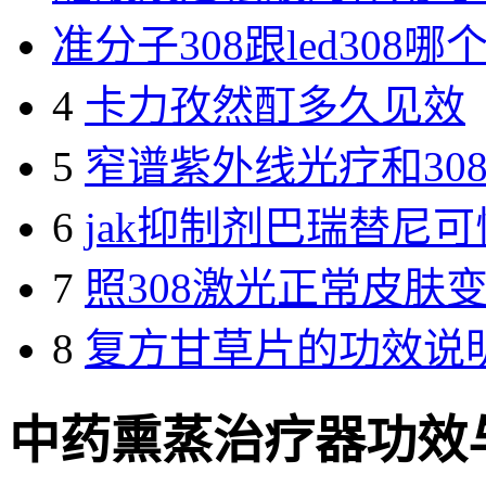
准分子308跟led308
4
卡力孜然酊多久见效
5
窄谱紫外线光疗和30
6
jak抑制剂巴瑞替尼可
7
照308激光正常皮肤
8
复方甘草片的功效说
中药熏蒸治疗器功效