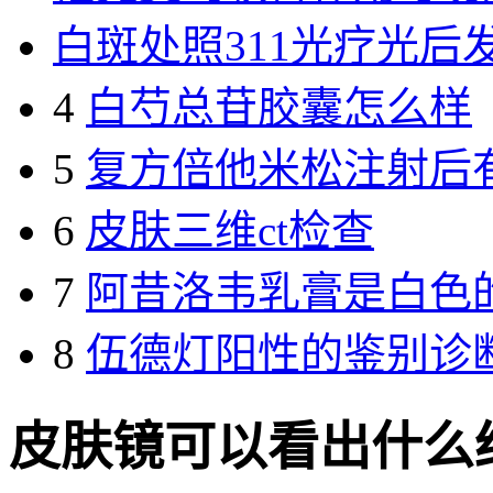
白斑处照311光疗光后
4
白芍总苷胶囊怎么样
5
复方倍他米松注射后
6
皮肤三维ct检查
7
阿昔洛韦乳膏是白色
8
伍德灯阳性的鉴别诊
皮肤镜可以看出什么