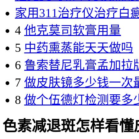
家用311治疗仪治疗白
4
他克莫司软膏用量
5
中药熏蒸能天天做吗
6
鲁索替尼乳膏孟加拉
7
做皮肤镜多少钱一次
8
做个伍德灯检测要多
色素减退斑怎样看懂