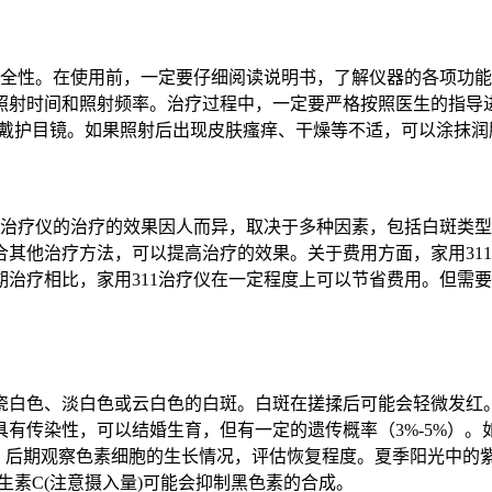
安全性。在使用前，一定要仔细阅读说明书，了解仪器的各项功
射时间和照射频率。治疗过程中，一定要严格按照医生的指导进
佩戴护目镜。如果照射后出现皮肤瘙痒、干燥等不适，可以涂抹
1治疗仪的治疗的效果因人而异，取决于多种因素，包括白斑类
其他治疗方法，可以提高治疗的效果。关于费用方面，家用31
治疗相比，家用311治疗仪在一定程度上可以节省费用。但需
瓷白色、淡白色或云白色的白斑。白斑在搓揉后可能会轻微发红
有传染性，可以结婚生育，但有一定的遗传概率（3%-5%）。
主，后期观察色素细胞的生长情况，评估恢复程度。夏季阳光中的
生素C(注意摄入量)可能会抑制黑色素的合成。