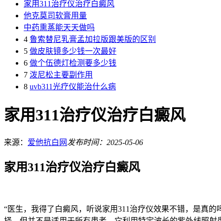
家用311治疗仪治疗白癜风
他克莫司软膏用量
中药熏蒸能天天做吗
4
鲁索替尼乳膏孟加拉版跟美版的区别
5
做皮肤镜多少钱一次最好
6
做个伍德灯检测要多少钱
7
泼尼松主要副作用
8
uvb311光疗仪能治什么病
家用311治疗仪治疗白癜风
来源：
爱他抗白网
发布时间：2025-05-06
家用311治疗仪治疗白癜风
“医生，我得了白癜风，听说家用311治疗仪效果不错，是真
择，但并不是适用于所有患者。它利用特定波长的紫外线照射患