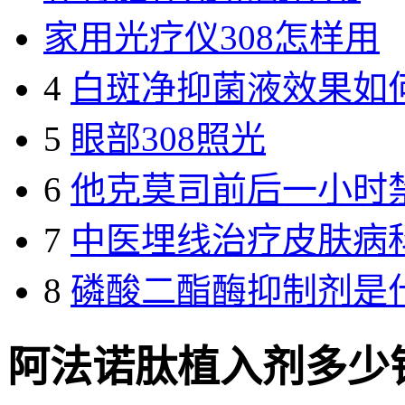
家用光疗仪308怎样用
4
白斑净抑菌液效果如
5
眼部308照光
6
他克莫司前后一小时
7
中医埋线治疗皮肤病
8
磷酸二酯酶抑制剂是
阿法诺肽植入剂多少