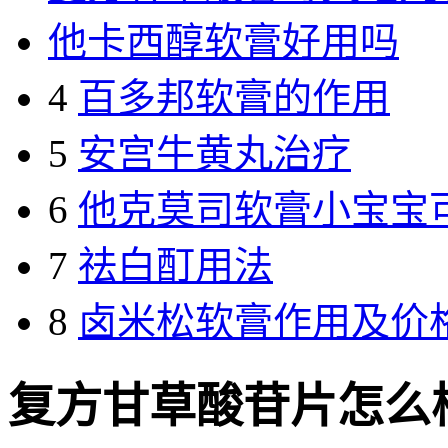
他卡西醇软膏好用吗
4
百多邦软膏的作用
5
安宫牛黄丸治疗
6
他克莫司软膏小宝宝
7
祛白酊用法
8
卤米松软膏作用及价
复方甘草酸苷片怎么