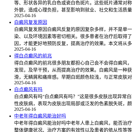
等、形状各异的乳白色或瓷白色斑片。这些斑片通常对称
外貌，造成心理负担，甚至影响到就业、社交和生活质量
2025-04-16
白癜风复发原因
白癜风复发原因白癜风反复的原因复杂多样，并不是单一
染、以及环境因素等密切相关。很多患者在治疗后取得了
因，才能更好地预防反复，提高治疗的效果。本文将从多
2025-04-16
得白点癫风的前兆
得白点癫风的前兆很多朋友都担心自己会不会得白癜风，
发现，及早干预，从而提高治疗的效果。白癜风是一种获
滑，无鳞屑和痛痒感。早期白斑颜色较浅，与正常皮肤对
2025-04-16
白点癫风有吗
白点癫风有吗“白点癫风有吗？”这是很多皮肤出现异常
性皮肤病，表现为皮肤出现局部或泛发的色素脱失斑，颜
2025-04-16
中老年得白癜风能治好吗
中老年得白癜风能治好吗中老年人患上白癜风，能否治疗
整体健康状况、治疗方案的有效性以及患者的依从性等等