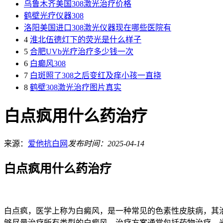
乌鲁木齐美国308激光治疗价格
鹤壁光疗仪器308
洛阳美国进口308激光仪器现在哪些医院有
4
淮北伍德灯下的荧光是什么样子
5
合肥UVb光疗治疗多少钱一次
6
白癫风308
7
白斑照了308之后变红及痒小孩一直挠
8
鹤壁308激光治疗图片真实
白点疯用什么药治疗
来源：
爱他抗白网
发布时间：2025-04-14
白点疯用什么药治疗
白点疯，医学上称为白癜风，是一种常见的色素性皮肤病，其
够尽量治疗所有类型的白癜风，治疗方案通常包括药物治疗、